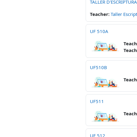
TALLER D'ESCRIPTURA
Teacher:
Taller Escrip
UF 510A
Teach
Teach
UF510B
Teach
UF511
Teach
UF 512