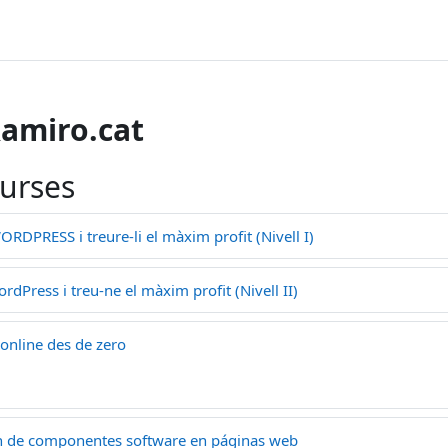
amiro.cat
ourses
DPRESS i treure-li el màxim profit (Nivell I)
Press i treu-ne el màxim profit (Nivell II)
online des de zero
 de componentes software en páginas web