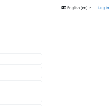
English ‎(en)‎
Log in