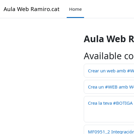
Skip to main content
Aula Web Ramiro.cat
Home
Aula Web R
Available c
Crear un web amb #WOR
Crea un #WEB amb Word
Crea la teva #BOTIGA 
MF0951_2 Integración